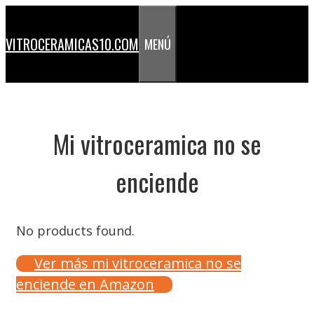
Saltar
al
VITROCERAMICAS10.COM
MENÚ
contenido
Mi vitroceramica no se
enciende
No products found.
Ver más mi vitroceramica no se
enciende en Amazon