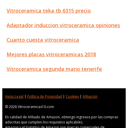
Vitroceramica teka tb 6315 precio
Adaptador induccion vitroceramica opiniones
Cuanto cuesta vitroceramica
Mejores placas vitroceramicas 2018
Vitroceramica segunda mano tenerife
Aviso Legal
|
Política de Privacidad
|
Cookies
|
Afiliación
© 2026 Vitroceramicas10.com
En calidad de Afiliado de Amazon, obtengo ingresos por las compras
adscritas que cumplen los requisitos aplicables.
Amazon y el logotipo de Amazon son marcas comerciales de