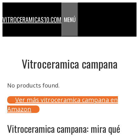
Saltar
al
VITROCERAMICAS10.COM
MENÚ
contenido
Vitroceramica campana
No products found.
Ver más vitroceramica campana en
Amazon
Vitroceramica campana: mira qué