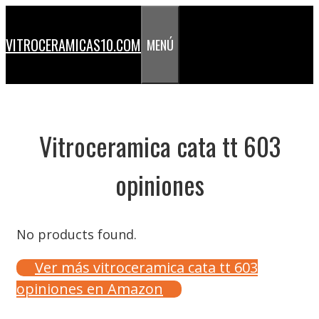
Saltar
al
VITROCERAMICAS10.COM
MENÚ
contenido
Vitroceramica cata tt 603
opiniones
No products found.
Ver más vitroceramica cata tt 603
opiniones en Amazon