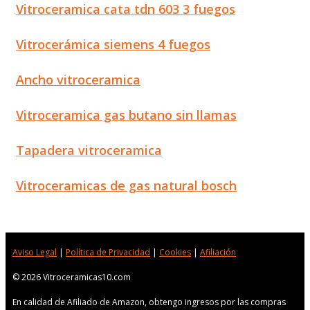
Vitroceramica cata tdn 603 3 fuegos
Vitrocerámica siemens 4 fuegos
Ancho vitroceramica
Vitroceramica gas butano sin llamas
Tapadera vitroceramica
Vitroceramicas de gas natural bosch
Aviso Legal
|
Política de Privacidad
|
Cookies
|
Afiliación
© 2026 Vitroceramicas10.com
En calidad de Afiliado de Amazon, obtengo ingresos por las compras