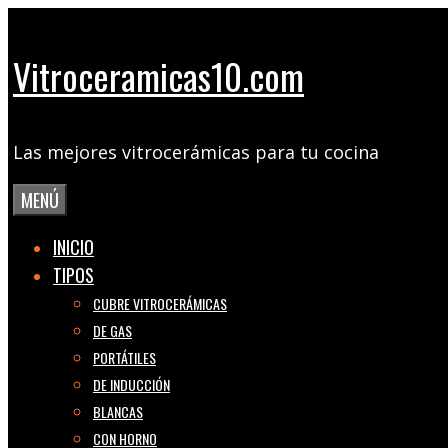
Saltar
al
Vitroceramicas10.com
contenido
Las mejores vitrocerámicas para tu cocina
MENÚ
INICIO
TIPOS
CUBRE VITROCERÁMICAS
DE GAS
PORTÁTILES
DE INDUCCIÓN
BLANCAS
CON HORNO