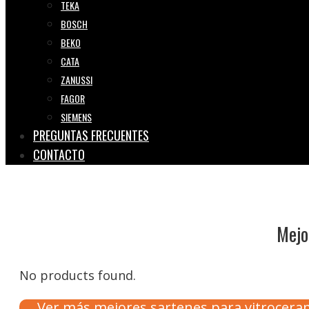
TEKA
BOSCH
BEKO
CATA
ZANUSSI
FAGOR
SIEMENS
PREGUNTAS FRECUENTES
CONTACTO
Mejo
No products found.
Ver más mejores sartenes para vitrocer